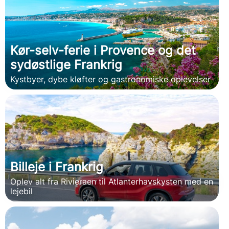
Kør-selv-ferie i Provence og det
sydøstlige Frankrig
Kystbyer, dybe kløfter og gastronomiske oplevelser
Billeje i Frankrig
Oplev alt fra Rivieraen til Atlanterhavskysten med en
lejebil