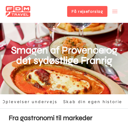
Få rejseforslag
Gå
til
hovedindhold
Smagen af Provence og
det sydøstlige Franrig
Oplevelser undervejs
Skab din egen historie
Fra gastronomi til markeder