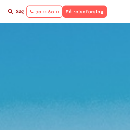
Søg
📞 70 11 60 11
Få rejseforslag
on
ry