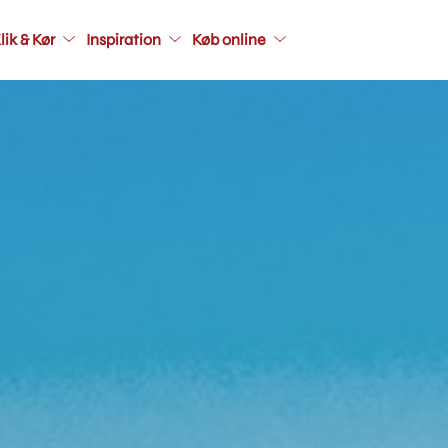
Main
lik & Kør
Inspiration
Køb online
navigati
seconda