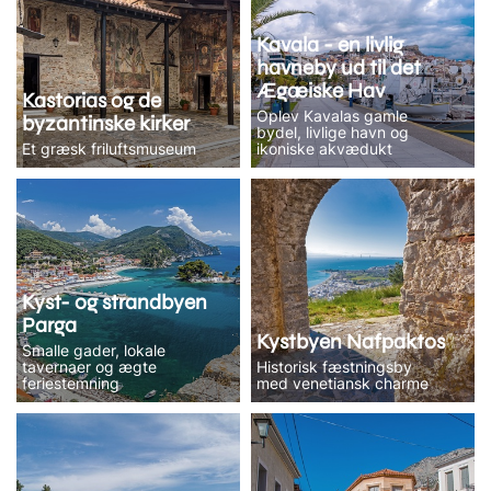
Kavala - en livlig
havneby ud til det
Ægæiske Hav
Kastorias og de
Oplev Kavalas gamle
byzantinske kirker
bydel, livlige havn og
Et græsk friluftsmuseum
ikoniske akvædukt
Kyst- og strandbyen
Parga
Kystbyen Nafpaktos
Smalle gader, lokale
tavernaer og ægte
Historisk fæstningsby
feriestemning
med venetiansk charme