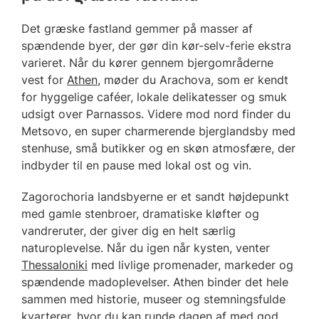
Det græske fastland gemmer på masser af
spændende byer, der gør din kør-selv-ferie ekstra
varieret. Når du kører gennem bjergområderne
vest for
Athen
, møder du Arachova, som er kendt
for hyggelige caféer, lokale delikatesser og smuk
udsigt over Parnassos. Videre mod nord finder du
Metsovo, en super charmerende bjerglandsby med
stenhuse, små butikker og en skøn atmosfære, der
indbyder til en pause med lokal ost og vin.
Zagorochoria landsbyerne er et sandt højdepunkt
med gamle stenbroer, dramatiske kløfter og
vandreruter, der giver dig en helt særlig
naturoplevelse. Når du igen når kysten, venter
Thessaloniki
med livlige promenader, markeder og
spændende madoplevelser. Athen binder det hele
sammen med historie, museer og stemningsfulde
kvarterer, hvor du kan runde dagen af med god