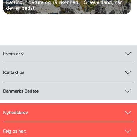
Rafting, rideture og rå skønhed – Grækenland, når
det er bedst
Hvem er vi
Kontakt os
Danmarks Bedste
Nyhedsbrev
Følg os her: