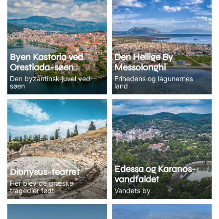
Byen Kastoria ved
Den Hellige By
Orestiada-søen
Messolonghi
Den byzantinsk juvel ved
Frihedens og lagunernes
søen
land
Edessa og Karanos-
Dionysus-teatret
vandfaldet
Her blev de græske
tragedier født
Vandets by