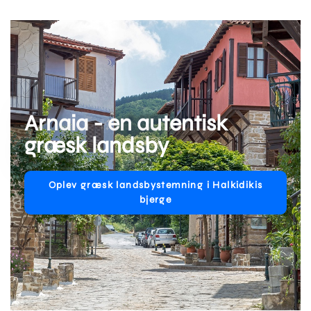
Arnaia - en autentisk
græsk landsby
Oplev græsk landsbystemning i Halkidikis
bjerge