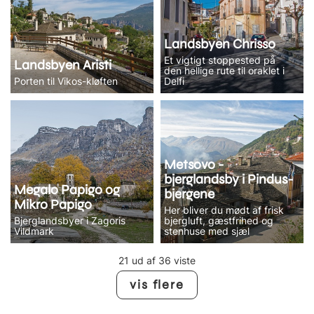
Landsbyen Chrisso
Et vigtigt stoppested på
Landsbyen Aristi
den hellige rute til oraklet i
Porten til Vikos-kløften
Delfi
Metsovo -
bjerglandsby i Pindus-
Megalo Papigo og
bjergene
Mikro Papigo
Her bliver du mødt af frisk
Bjerglandsbyer i Zagoris
bjergluft, gæstfrihed og
Vildmark
stenhuse med sjæl
21 ud af 36 viste
vis flere