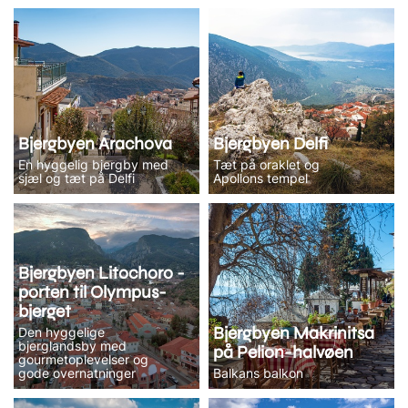
Bjergbyen Arachova
Bjergbyen Delfi
En hyggelig bjergby med
Tæt på oraklet og
sjæl og tæt på Delfi
Apollons tempel
Bjergbyen Litochoro -
porten til Olympus-
bjerget
Bjergbyen Makrinitsa
Den hyggelige
bjerglandsby med
på Pelion-halvøen
gourmetoplevelser og
gode overnatninger
Balkans balkon