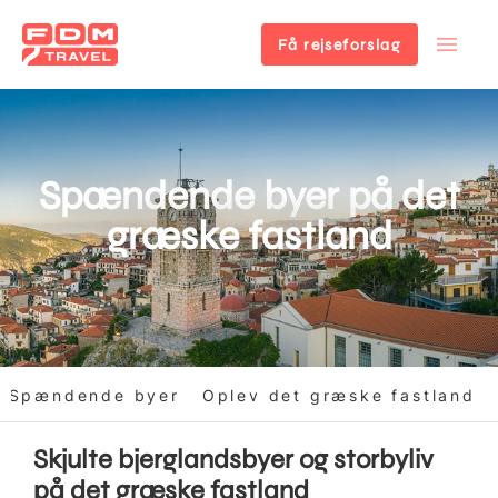
Få rejseforslag
Gå
til
hovedindhold
Spændende byer på det
græske fastland
Spændende byer
Oplev det græske fastland
Skjulte bjerglandsbyer og storbyliv
på det græske fastland