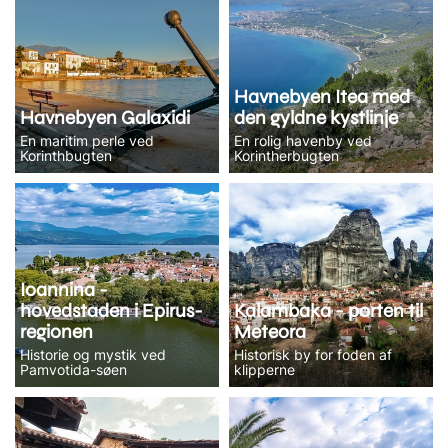
Havnebyen Itea med
Havnebyen Galaxidi
den gyldne kystlinje
En maritim perle ved
En rolig havenby ved
Korinthbugten
Korintherbugten
Ioannina -
hovedstaden i Epirus-
Kalambaka - porten til
regionen
Meteora
Historie og mystik ved
Historisk by for foden af
Pamvotida-søen
klipperne