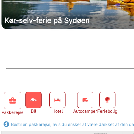
Kør-selv-ferie på Sydøen
business_center
Bil
Hotel
Autocamper
Feriebolig
Pakkerejse
Bestil en pakkerejse, hvis du ønsker at være dækket af den d
Afhentning