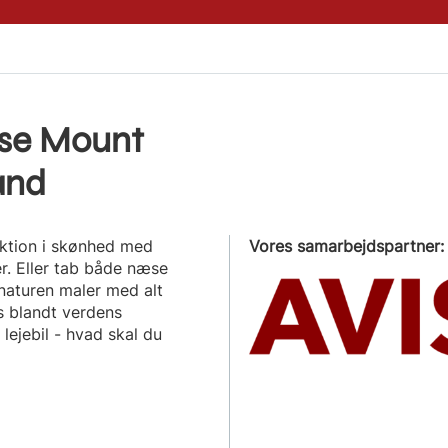
g se Mount
and
ektion i skønhed med
Vores samarbejdspartner:
. Eller tab både næse
naturen maler med alt
es blandt verdens
ejebil - hvad skal du