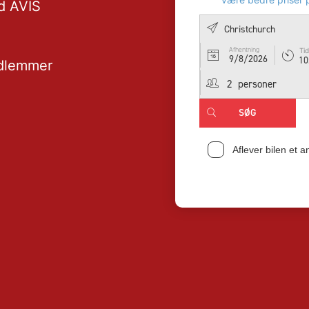
ed AVIS
Afhentning
Tid
9/8/2026
10
edlemmer
Aflever bilen et a