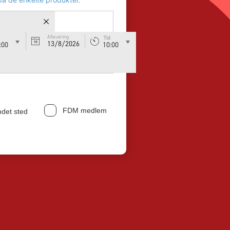
Aflevering
Tid
13/8/2026
:00
10:00
FDM medlem
ndet sted