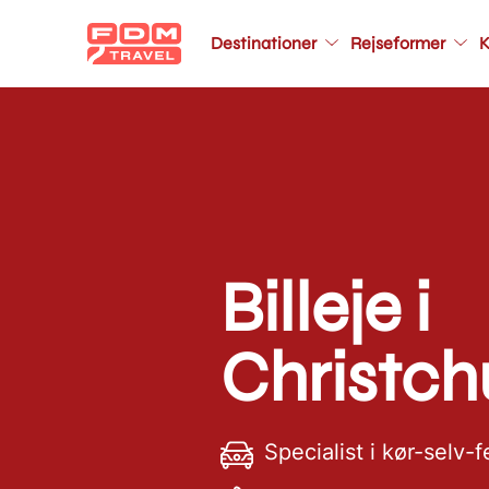
Main
navigation
Destinationer
Rejseformer
K
Gå
til
hovedindhold
Billeje i
Christch
Specialist i kør-selv-f