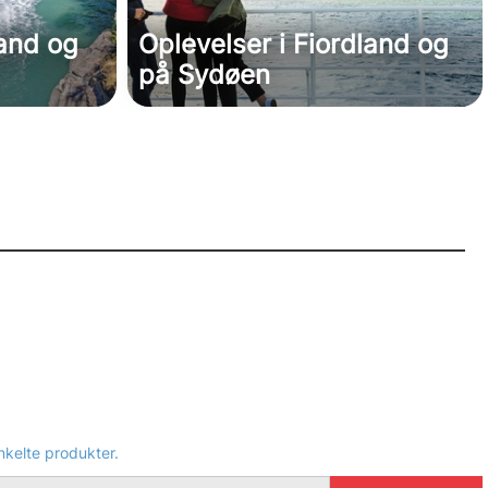
land og
Oplevelser i Fiordland og
på Sydøen
nkelte produkter.