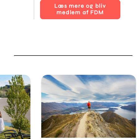
Læs mere og bliv
medlem af FDM