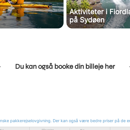
Aktiviteter i Fiord
på Sydøen
Du kan også booke din billeje her
anske pakkerejselovgivning. Der kan også være bedre priser på de e
Aflevering