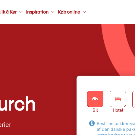
Main
navigatio
lik & Kør
Inspiration
Køb online
secondar
urch
Bil
Hotel
Bestil en pakkerej
erier
af den danske pakk
være bedre priser 