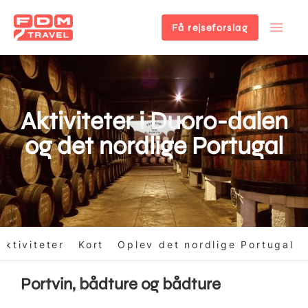
Få rejseforslag
Gå
til
hovedindhold
Aktiviteter i Duoro-dalen
og det nordlige Portugal
ktiviteter
Kort
Oplev det nordlige Portugal
Portvin, bådture og bådture