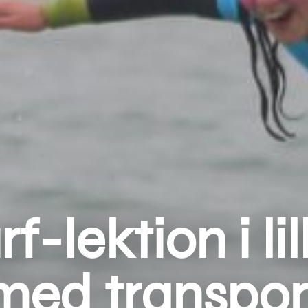
rf-lektion i li
med transpor