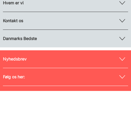
Hvem er vi
Kontakt os
Danmarks Bedste
Nyhedsbrev
Følg os her:
Kom til rejseforedrag
Medlem af Danmarks Rejsebureau-Forening (nr. 0042) og
Rejsegarantifonden (nr. 125), tilmeldt Pakkerejse-Ankenævnet samt