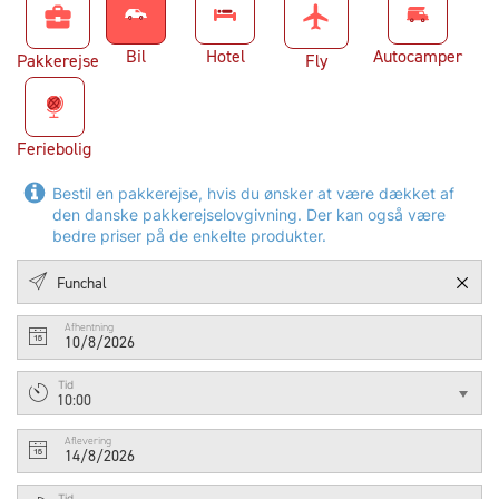
business_center
flight
Bil
Hotel
Autocamper
Pakkerejse
Fly
Feriebolig
Bestil en pakkerejse, hvis du ønsker at være dækket af
den danske pakkerejselovgivning. Der kan også være
bedre priser på de enkelte produkter.
Afhentning
10/8/2026
Tid
10:00
Aflevering
14/8/2026
Tid