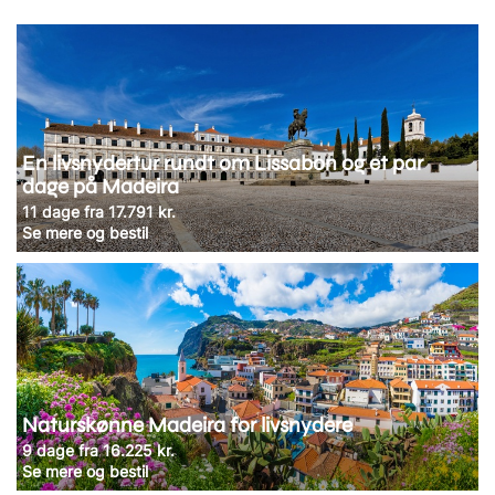
En livsnydertur rundt om Lissabon og et par
dage på Madeira
11 dage fra 17.791 kr.
Se mere og bestil
Naturskønne Madeira for livsnydere
9 dage fra 16.225 kr.
Se mere og bestil