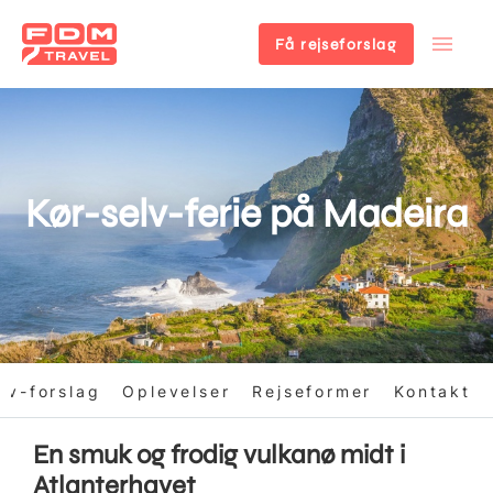
Få rejseforslag
Gå
til
hovedindhold
Kør-selv-ferie på Madeira
lv-forslag
Oplevelser
Rejseformer
Kontakt
En smuk og frodig vulkanø midt i
Atlanterhavet