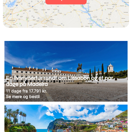
En livsnydertur rundt om Lissabon og et par
dage på Madeira
11 dage fra 17.791 kr.
Se mere og bestil