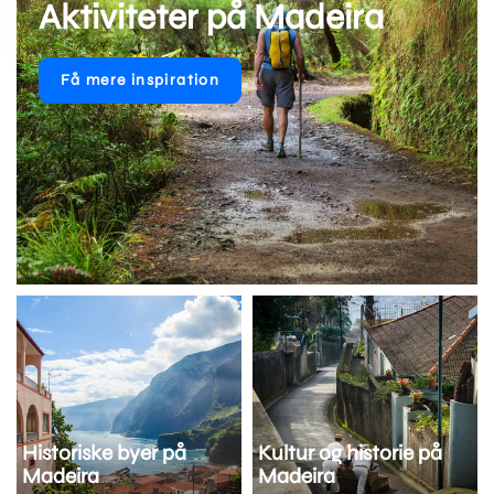
Aktiviteter på Madeira
Få mere inspiration
Historiske byer på
Kultur og historie på
Madeira
Madeira