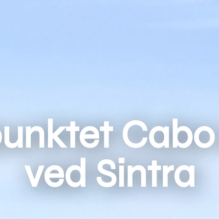
punktet Cabo
ved Sintra