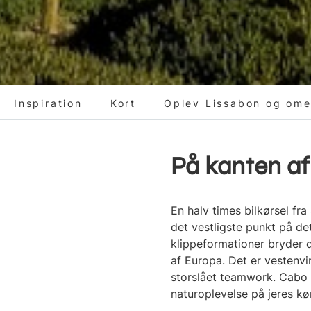
Inspiration
Kort
Oplev Lissabon og om
På kanten af
En halv times bilkørsel fr
det vestligste punkt på de
klippeformationer bryder 
af Europa. Det er vestenvi
storslået teamwork. Cabo
naturoplevelse
på jeres kør