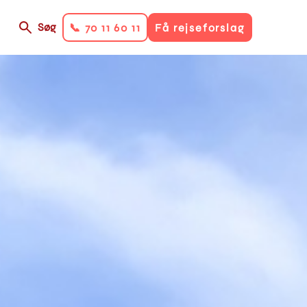
Søg
📞 70 11 60 11
Få rejseforslag
on
ry