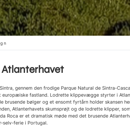
egn
 Atlanterhavet
a Sintra, gennem den frodige Parque Natural de Sintra-Casca
t europæiske fastland. Lodrette klippevægge styrter i Atla
de brusende bølger og et ensomt fyrtårn holder skansen he
nden, Atlanterhavets skumsprøjt og de lodrette klipper, so
 da Roca er et dramatisk møde med det brusende Atlante
-selv-ferie i Portugal.