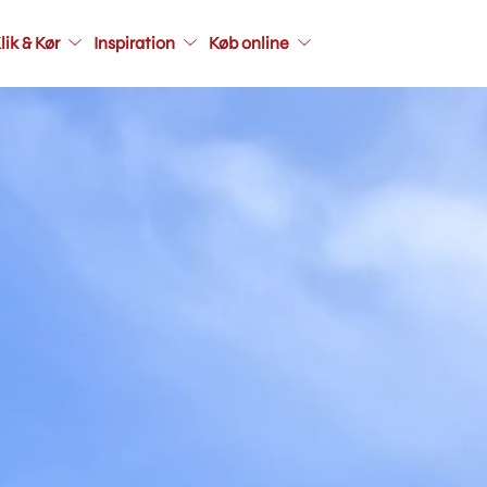
Main
lik & Kør
Inspiration
Køb online
navigati
seconda