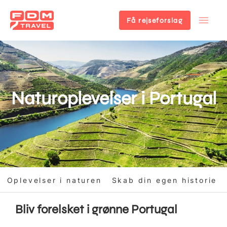
Få rejseforslag
Gå
til
hovedindhold
Naturoplevelser i Portugal
Oplevelser i naturen
Skab din egen historie
Bliv forelsket i grønne Portugal