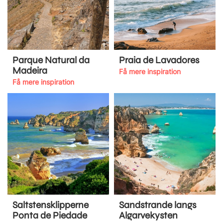
Parque Natural da
Praia de Lavadores
Madeira
Få mere inspiration
Få mere inspiration
Saltstensklipperne
Sandstrande langs
Ponta de Piedade
Algarvekysten