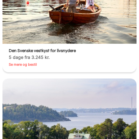
Den Svenske vestkyst for livsnydere
5 dage fra 3.245 kr.
Se mere og bestil