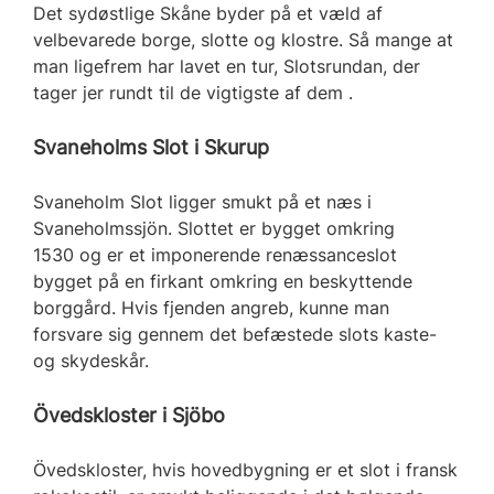
Det sydøstlige Skåne byder på et væld af
velbevarede borge, slotte og klostre. Så mange at
man ligefrem har lavet en tur, Slotsrundan, der
tager jer rundt til de vigtigste af dem .
Svaneholms Slot i Skurup
Svaneholm Slot ligger smukt på et næs i
Svaneholmssjön. Slottet er bygget omkring
1530 og er et imponerende renæssanceslot
bygget på en firkant omkring en beskyttende
borggård. Hvis fjenden angreb, kunne man
forsvare sig gennem det befæstede slots kaste-
og skydeskår.
Övedskloster i Sjöbo
Övedskloster, hvis hovedbygning er et slot i fransk