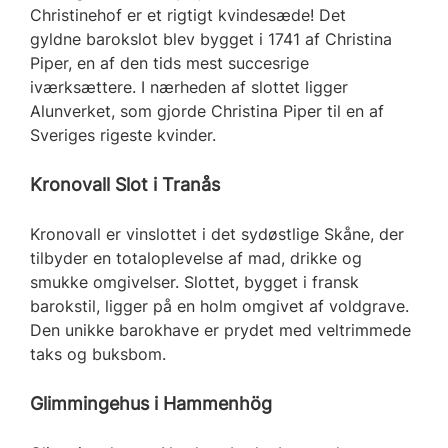
Christinehof er et rigtigt kvindesæde! Det
gyldne barokslot blev bygget i 1741 af Christina
Piper, en af den ​​tids mest succesrige
iværksættere. I nærheden af ​​slottet ligger
Alunverket, som gjorde Christina Piper til en af ​​
Sveriges rigeste kvinder.
Kronovall Slot i Tranås
Kronovall er vinslottet i det sydøstlige Skåne, der
tilbyder en totaloplevelse af mad, drikke og
smukke omgivelser. Slottet, bygget i fransk
barokstil, ligger på en holm omgivet af voldgrave.
Den unikke barokhave er prydet med veltrimmede
taks og buksbom.
Glimmingehus i Hammenhög