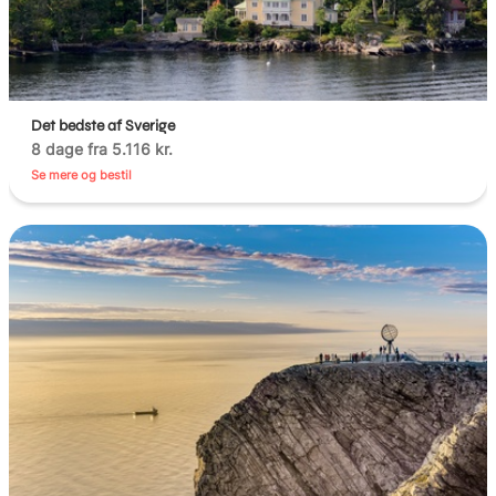
Det bedste af Sverige
8 dage fra 5.116 kr.
Se mere og bestil