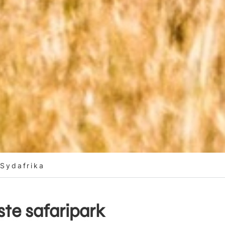
Sydafrika
te safaripark