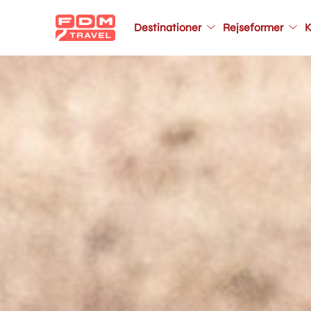
Main
Destinationer
Rejseformer
K
navigation
Gå
til
hovedindhold