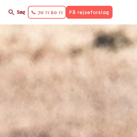
Søg
📞 70 11 60 11
Få rejseforslag
on
ry