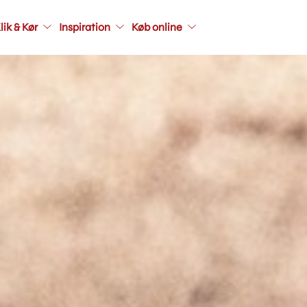
Main
lik & Kør
Inspiration
Køb online
navigati
seconda