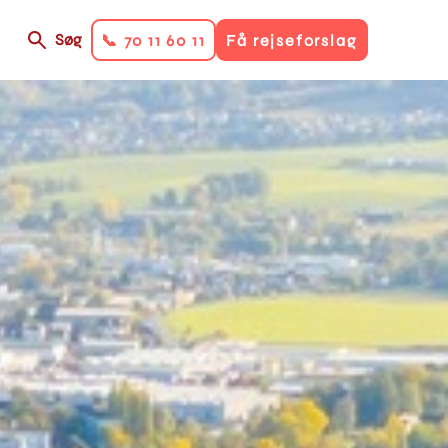
Søg
📞 70 11 60 11
Få rejseforslag
on
ry