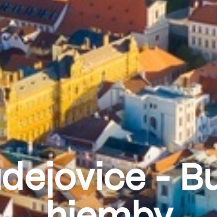
dejovice - B
hjemby