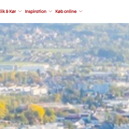
Main
lik & Kør
Inspiration
Køb online
navigati
seconda