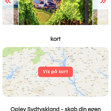
Previous
Next
kort
Vis på kort
Oplev Sydtyskland - skab din egen