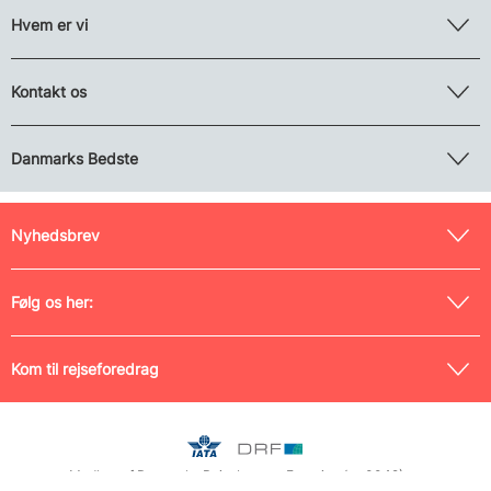
Hvem er vi
Kontakt os
Danmarks Bedste
Nyhedsbrev
Følg os her:
Kom til rejseforedrag
Medlem af Danmarks Rejsebureau-Forening (nr. 0042) og
Rejsegarantifonden (nr. 125), tilmeldt Pakkerejse-Ankenævnet samt