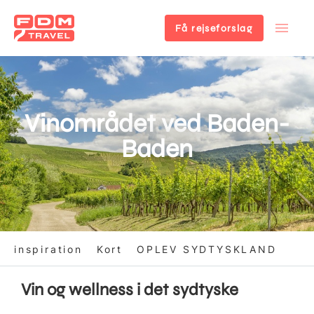
Få rejseforslag
Gå
til
hovedindhold
Vinområdet ved Baden-
Baden
inspiration
Kort
OPLEV SYDTYSKLAND
Vin og wellness i det sydtyske