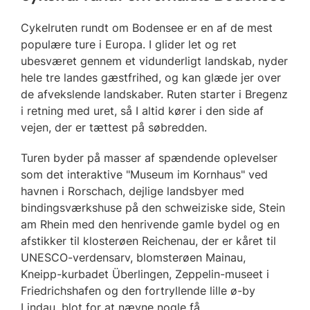
Cykelruten rundt om Bodensee er en af de mest
populære ture i Europa. I glider let og ret
ubesværet gennem et vidunderligt landskab, nyder
hele tre landes gæstfrihed, og kan glæde jer over
de afvekslende landskaber. Ruten starter i Bregenz
i retning med uret, så I altid kører i den side af
vejen, der er tættest på søbredden.
Turen byder på masser af spændende oplevelser
som det interaktive "Museum im Kornhaus" ved
havnen i Rorschach, dejlige landsbyer med
bindingsværkshuse på den schweiziske side, Stein
am Rhein med den henrivende gamle bydel og en
afstikker til klosterøen Reichenau, der er kåret til
UNESCO-verdensarv, blomsterøen Mainau,
Kneipp-kurbadet Überlingen, Zeppelin-museet i
Friedrichshafen og den fortryllende lille ø-by
Lindau, blot for at nævne nogle få.