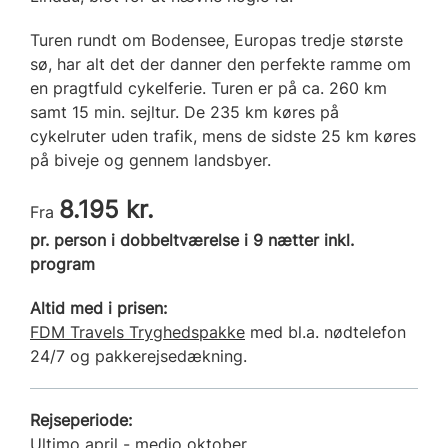
Turen rundt om Bodensee, Europas tredje største
sø, har alt det der danner den perfekte ramme om
en pragtfuld cykelferie. Turen er på ca. 260 km
samt 15 min. sejltur. De 235 km køres på
cykelruter uden trafik, mens de sidste 25 km køres
på biveje og gennem landsbyer.
8.195 kr.
Fra
pr. person i dobbeltværelse i 9 nætter inkl.
program
Altid med i prisen:
FDM Travels Tryghedspakke
med bl.a. nødtelefon
24/7 og pakkerejsedækning.
Rejseperiode:
Ultimo april - medio oktober