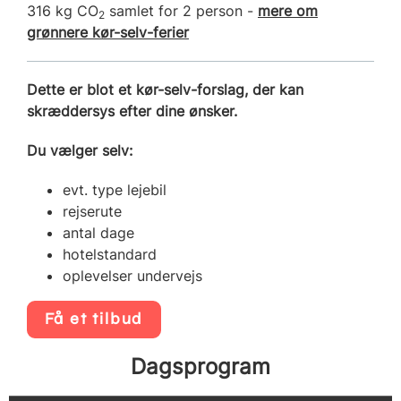
316 kg CO
samlet for 2 person -
mere om
2
grønnere kør-selv-ferier
Dette er blot et kør-selv-forslag, der kan
skræddersys efter dine ønsker.
Du vælger selv:
evt. type lejebil
rejserute
antal dage
hotelstandard
oplevelser undervejs
Få et tilbud
Dagsprogram