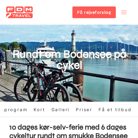
Få rejseforslag
Gå
til
hovedindhold
Rundt om Bodensee på
cykel
gsprogram
Kort
Galleri
Priser
Få et tilbud
10 dages kør-selv-ferie med 6 dages
cykeltur rundt om smukke Bodensee