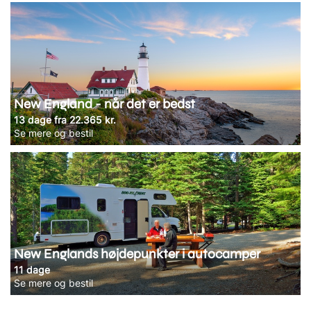
New England - når det er bedst
13 dage fra 22.365 kr.
Se mere og bestil
New Englands højdepunkter i autocamper
11 dage
Se mere og bestil