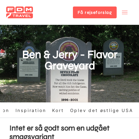
Få rejseforslag
Gå
til
hovedindhold
Ben & Jerry - Flavor
Graveyard
tion
Inspiration
Kort
Oplev det østlige USA
Intet er så godt som en udgået
smagsvariant