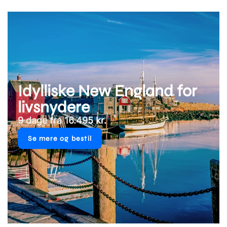
Idylliske New England for
livsnydere
9 dage fra 16.495 kr.
Se mere og bestil