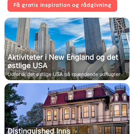
Få gratis inspiration og rådgivning
Aktiviteter i New England og det
østlige USA
Udforsk det østlige USA på spændende udflugter
Distinguished Inns