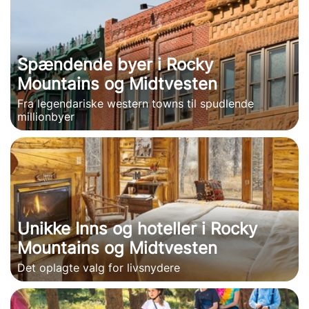
Spændende byer i Rocky
Mountains og Midtvesten
Fra legendariske western towns til spudlende
millionbyer
Unikke Inns og hoteller i Rocky
Mountains og Midtvesten
Det oplagte valg for livsnydere