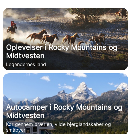
Oplevelser i Rocky Mountains og
Midtvesten
Legendernes land
Autocamper i Rocky Mountains og
Midtvesten
Kør gennem prærien, vilde bjerglandskaber og
småbyer