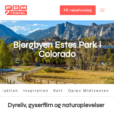
Få rejseforslag
Gå
til
hovedindhold
Bjergbyen Estes Park i
Colorado
oduktion
Inspiration
Kort
Oplev Midtvesten
Dyreliv, gyserfilm og naturoplevelser