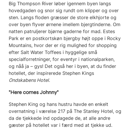
Big Thompson River løber igennem byen langs
hovedgaden og snor sig rundt om klipper og over
sten. Langs floden græsser de store elkhjorte og
over byen flyver ørnene imellem bjergtinderne. Om
natten patruljerer bjørne gaderne for mad. Estes
Park er en postkortskøn bjergby højt oppe i Rocky
Mountains, hvor der er rig mulighed for shopping
efter Salt Water Toffees i hyggelige små
specialforretninger, for eventyr i nationalparken,
og nåå ja – gys! Det også her i byen, at du finder
hotellet, der inspirerede Stephen Kings
Ondskabens Hotel.
"Here comes Johnny"
Stephen King og hans hustru havde en enkelt
overnatning i værelse 217 på The Stanley Hotel, og
da de tjekkede ind opdagede de, at alle andre
gæster på hotellet var i færd med at tjekke ud.