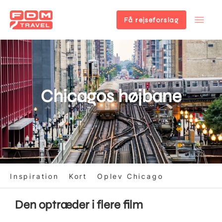
Få rejseforslag
Gå
til
hovedindhold
Chicagos højbane
Inspiration
Kort
Oplev Chicago
Den optræder i flere film