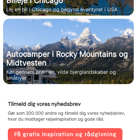
Billeje i Chicago
Lej en bil i Chicago og begynd eventyret i USA
Autocamper i Rocky Mountains og
Midtvesten
Kør gennem prærien, vilde bjerglandskaber og
småbyer
Tilmeld dig vores nyhedsbrev
Gør som 200.000 andre og tilmeld dig vores nyhedsbrev,
hvor du modtager rejseinspiration og gode råd.
Få gratis inspiration og rådgivning