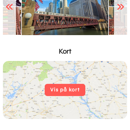
Previous
Next
Kort
Vis på kort