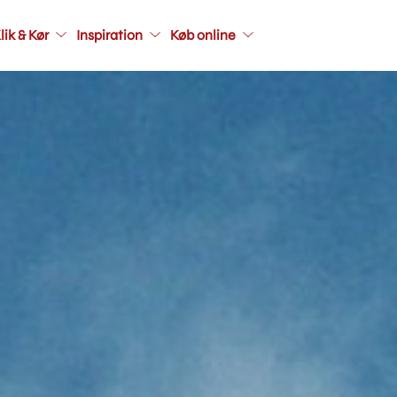
Main
lik & Kør
Inspiration
Køb online
navigati
seconda