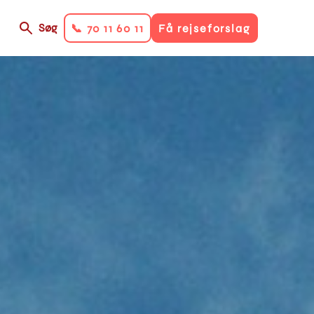
Søg
📞 70 11 60 11
Få rejseforslag
on
ry