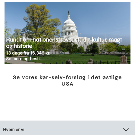
Rundt om nationens hovedstad – kultur, magt
og historie
13 dage fra 16.346 kr.
Se mere og bestil
Se vores kør-selv-forslag i det østlige
USA
Hvem er vi