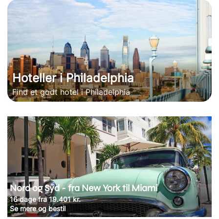
Hoteller i Philadelphia
Find et godt hotel i Philadelphia
Nord og Syd - fra New York til Miami
16 dage fra 19.401 kr.
Se mere og bestil