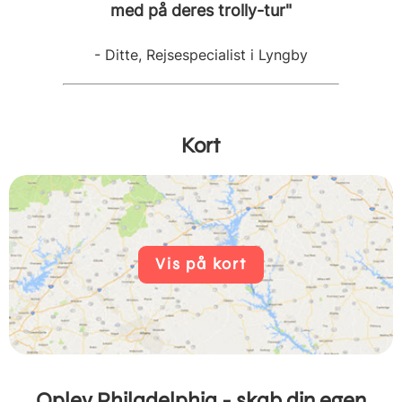
med på deres trolly-tur"
- Ditte, Rejsespecialist i Lyngby
Kort
Vis på kort
Oplev Philadelphia - skab din egen