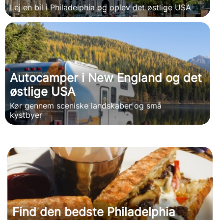
Lej en bil i Philadelphia og oplev det østlige USA
Autocamper i New England og det
østlige USA
Kør gennem sceniske landskaber og små
kystbyer
Find den bedste Philadelphia