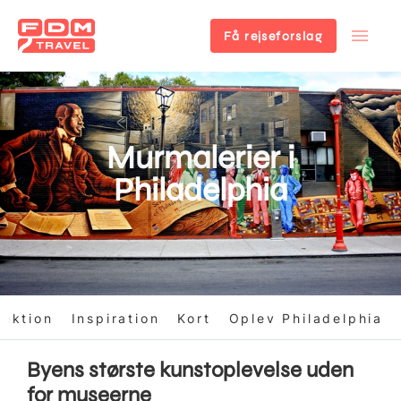
Få rejseforslag
Gå
til
hovedindhold
Murmalerier i
Philadelphia
duktion
Inspiration
Kort
Oplev Philadelphia
Byens største kunstoplevelse uden
for museerne