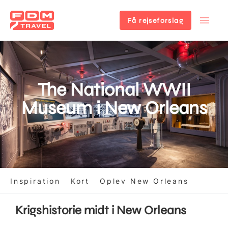
Få rejseforslag
Gå
til
hovedindhold
The National WWII
Museum i New Orleans
Inspiration
Kort
Oplev New Orleans
Krigshistorie midt i New Orleans