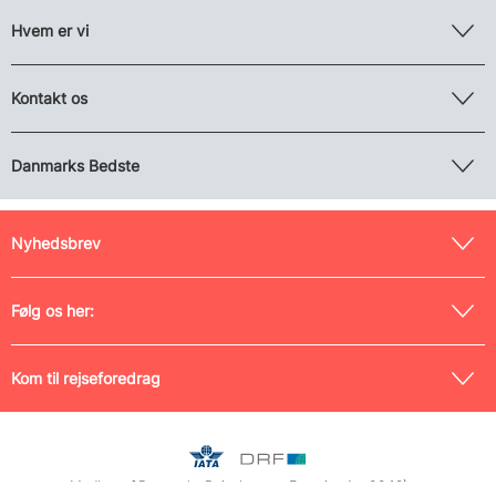
Hvem er vi
Kontakt os
Danmarks Bedste
Nyhedsbrev
Følg os her:
Kom til rejseforedrag
Medlem af Danmarks Rejsebureau-Forening (nr. 0042) og