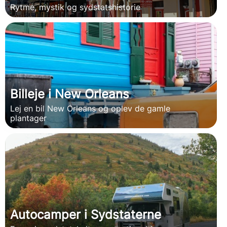
Rytme, mystik og sydstatshistorie
Billeje i New Orleans
Lej en bil New Orleans og oplev de gamle
plantager
Autocamper i Sydstaterne