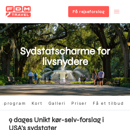
Få rejseforslag
Gå
til
hovedindhold
Sydstatscharme for
livsnydere
gsprogram
Kort
Galleri
Priser
Få et tilbud
9 dages Unikt kør-selv-forslag i
USA's sydstater