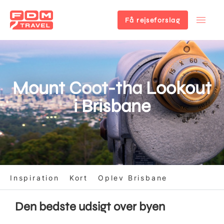
Få rejseforslag
Gå
til
hovedindhold
Mount Coot-tha Lookout
i Brisbane
Inspiration
Kort
Oplev Brisbane
Den bedste udsigt over byen