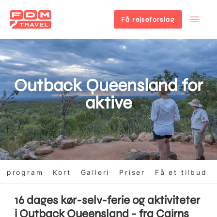
Få rejseforslag
Gå
til
hovedindhold
Outback Queensland for
aktive
gsprogram
Kort
Galleri
Priser
Få et tilbud
16 dages kør-selv-ferie og aktiviteter
i Outback Queensland - fra Cairns