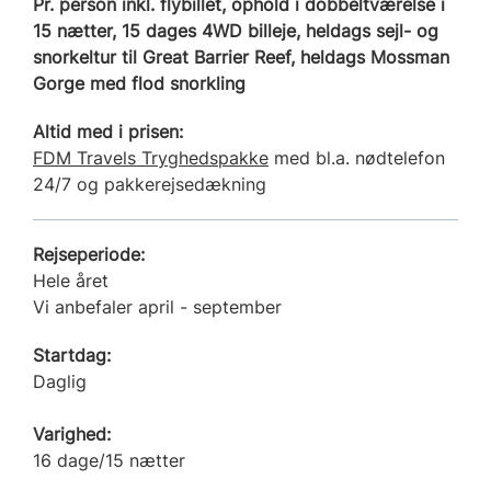
Pr. person inkl. flybillet, ophold i dobbeltværelse i
15 nætter, 15 dages 4WD billeje, heldags sejl- og
snorkeltur til Great Barrier Reef, heldags Mossman
Gorge med flod snorkling
Altid med i prisen:
FDM Travels Tryghedspakke
med bl.a. nødtelefon
24/7 og pakkerejsedækning
Rejseperiode:
Hele året
Vi anbefaler april - september
Startdag:
Daglig
Varighed:
16 dage/15 nætter