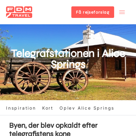
Få rejseforslag
Gå
til
hovedindhold
Telegrafstationen i Alice
Springs
Inspiration
Kort
Oplev Alice Springs
Byen, der blev opkaldt efter
telegrafistens kone