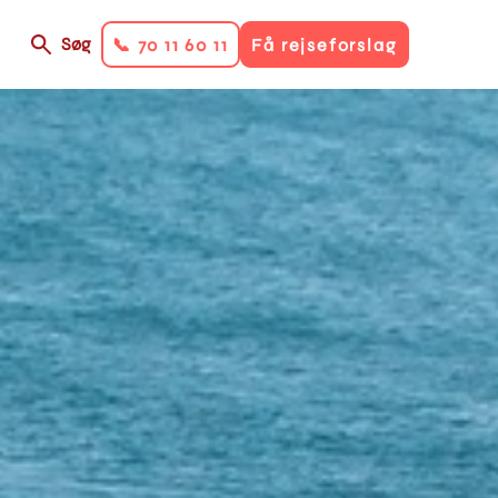
Søg
📞 70 11 60 11
Få rejseforslag
on
ry