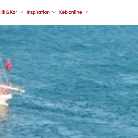
Main
lik & Kør
Inspiration
Køb online
navigati
seconda