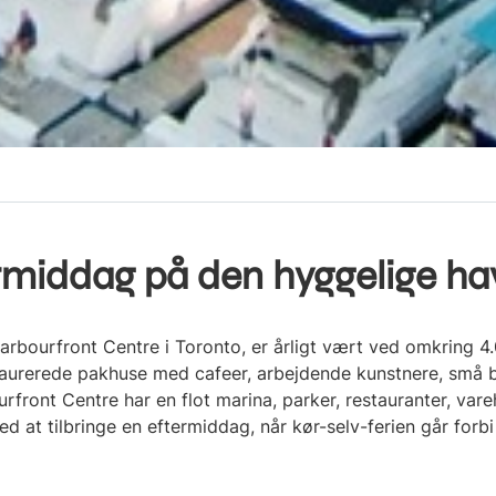
rmiddag på den hyggelige ha
arbourfront Centre i Toronto, er årligt vært ved omkring 4
taurerede pakhuse med cafeer, arbejdende kunstnere, små
rfront Centre har en flot marina, parker, restauranter, var
d at tilbringe en eftermiddag, når kør-selv-ferien går forbi