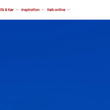
Main
lik & Kør
Inspiration
Køb online
navigati
seconda