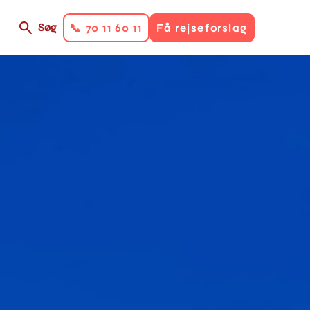
Søg
📞 70 11 60 11
Få rejseforslag
on
ry