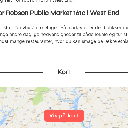
ig selv for robson 1610 i West End.
for Robson Public Market 1610 i West End
t stort ”drivhus” i to etager. På markedet er der butikker me
nge andre daglige nødvendigheder til både lokale og turiste
ndst mange restauranter, hvor du kan smage på lækre etnisk
Kort
Vis på kort