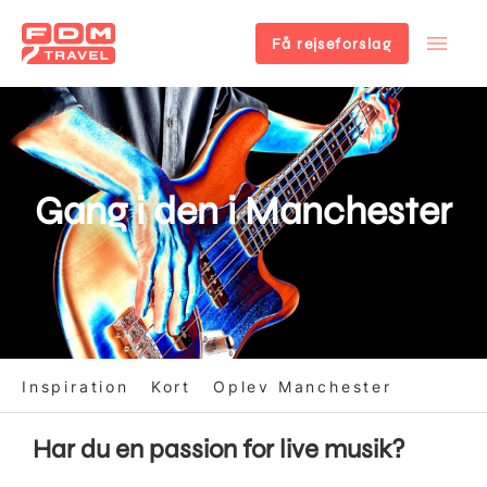
Få rejseforslag
Gå
til
hovedindhold
Gang i den i Manchester
Inspiration
Kort
Oplev Manchester
Har du en passion for live musik?