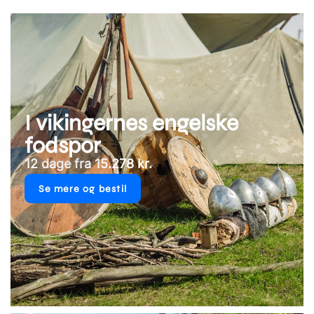
I vikingernes engelske
fodspor
12 dage fra 15.278 kr.
Se mere og bestil