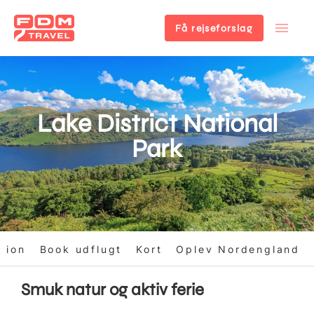
Få rejseforslag
Gå
til
hovedindhold
Lake District National
Park
tion
Book udflugt
Kort
Oplev Nordengland
Smuk natur og aktiv ferie