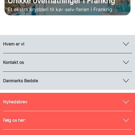
Unikke overnatninger i Frankrig
Et ekstra krydderi til kør-selv-ferien i Frankrig
Hvem er vi
Kontakt os
Danmarks Bedste
Nyhedsbrev
Følg os her: