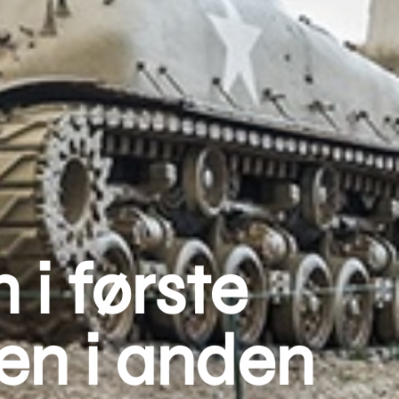
 i første
nen i anden