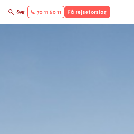
Søg
📞 70 11 60 11
Få rejseforslag
on
ry