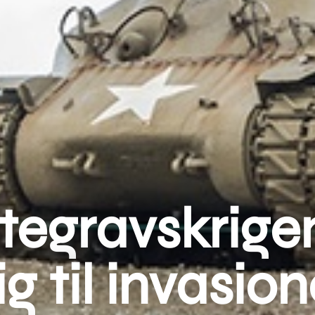
tegravskrigen
g til invasio