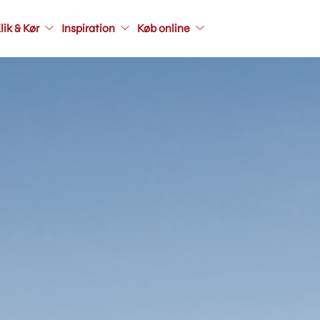
Main
lik & Kør
Inspiration
Køb online
navigati
seconda