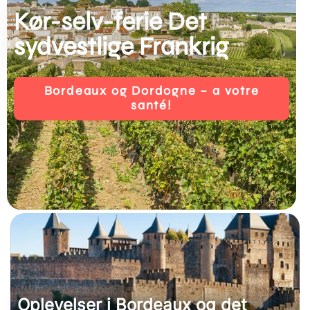
Kør-selv-ferie Det
sydvestlige Frankrig
Bordeaux og Dordogne – a votre
santé!
Oplevelser i Bordeaux og det