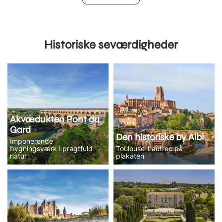
Historiske seværdigheder
Akvædukten Pont du
Gard
Den historiske by Albi
Imponerende
bygningsværk i pragtfuld
Toulouse-Lautrec på
natur
plakaten