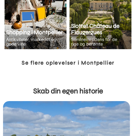
Slottet Château de
Shopping i Montpellier
Flaugergues
Antikviteter, markeder og
Sommerresidens for de
gode vine
rige og berømte
Se flere oplevelser i Montpellier
Skab din egen historie