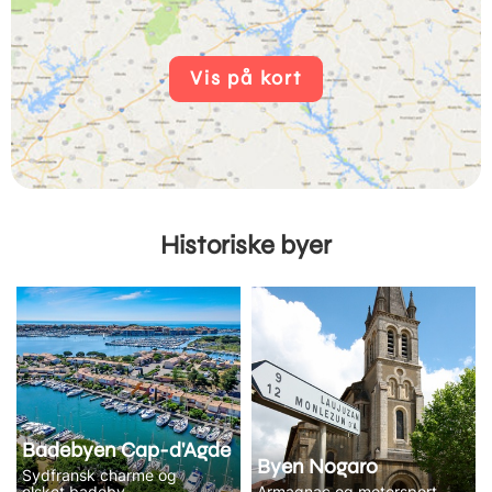
Vis på kort
Historiske byer
Badebyen Cap-d'Agde
Byen Nogaro
Sydfransk charme og
elsket badeby
Armagnac og motorsport