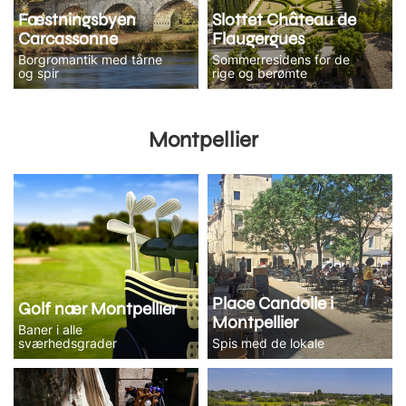
Fæstningsbyen
Slottet Château de
Carcassonne
Flaugergues
Borgromantik med tårne
Sommerresidens for de
og spir
rige og berømte
Montpellier
Place Candolle i
Golf nær Montpellier
Montpellier
Baner i alle
sværhedsgrader
Spis med de lokale