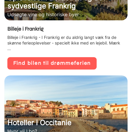
sydvestlige Frankrig
Udsøgte vine og historiske byer
Billeje i Frankrig
Billeje i Frankrig - I Frankrig er du aldrig langt væk fra de
skønne ferieoplevelser - specielt ikke med en lejebil. Mærk
...
Find bilen til drømmeferien
Hoteller i Occitanie
Hvor vil I bo?