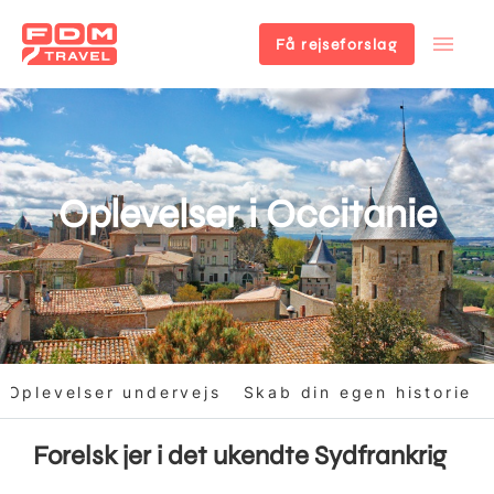
Få rejseforslag
Gå
til
hovedindhold
Oplevelser i Occitanie
Oplevelser undervejs
Skab din egen historie
Forelsk jer i det ukendte Sydfrankrig