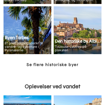
Byen Tarbes
Den historiske by Albi
Et godt udgangspunkt til
vandre- og cykelture i
Toulouse-Lautrec på
Pyrenæerne
plakaten
Se flere historiske byer
Oplevelser ved vandet