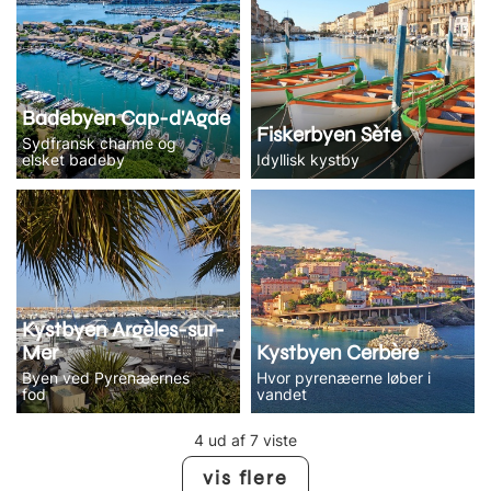
Badebyen Cap-d'Agde
Fiskerbyen Sète
Sydfransk charme og
elsket badeby
Idyllisk kystby
Kystbyen Argèles-sur-
Mer
Kystbyen Cerbère
Byen ved Pyrenæernes
Hvor pyrenæerne løber i
fod
vandet
4 ud af 7 viste
vis flere