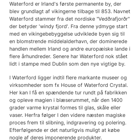
Waterford er Irland's første permanente by, der
blev grundlagt af vikingerne tilbage til 853. Navnet
Waterford stammer fra det nordiske "Vedðrafjorðr"
der betyder 'windy fjord'. Fra denne ydmyge start
med en vikingebebyggelse udviklede byen sig til
en blomstrende middelalderhavn, der dominerede
handlen mellem Irland og andre europæiske lande i
flere århundreder. Senere har Waterford nok stået
lidt i stampe med Dublin som den nye vigtige by.
I Waterford ligger indtil flere markante museer og
virksomheder som fx House of Waterford Crystal.
Her kan I få en spændende tur rundt på fabrikken
og opleve magien i blæserummet, når den 1400
grader varme krystal formes til glas, skåle eller
vaser. Herfra følger I den videre næsten magiske
proces frem til slibning, indgravering og polering.
Efterfølgende er det naturligvis muligt at købe
nogle af deres imponerende produkter.