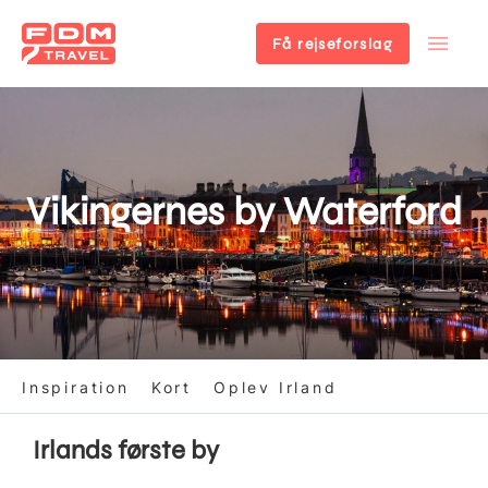
Få rejseforslag
Gå
til
hovedindhold
Vikingernes by Waterford
Inspiration
Kort
Oplev Irland
Irlands første by