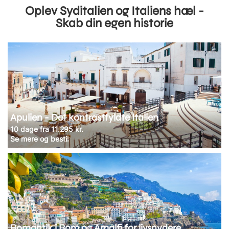
Oplev Syditalien og Italiens hæl -
Skab din egen historie
Apulien - Det kontrastfyldte Italien
10 dage fra 11.295 kr.
Se mere og bestil
Romantik i Rom og Amalfi for livsnydere