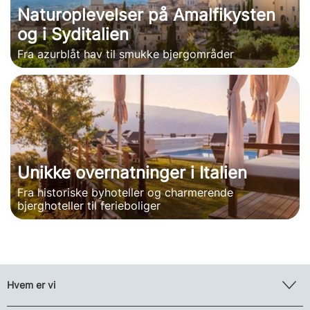
Naturoplevelser på Amalfikysten
og i Syditalien
Fra azurblåt hav til smukke bjergområder
Unikke overnatninger i Italien
Fra historiske byhoteller og charmerende
bjerghoteller til ferieboliger
Hvem er vi