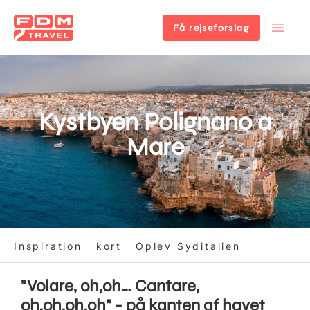
Få rejseforslag
Gå
til
hovedindhold
Kystbyen Polignano a
Mare
Inspiration
kort
Oplev Syditalien
"Volare, oh,oh… Cantare,
oh,oh,oh,oh" - på kanten af havet