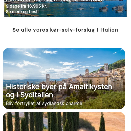
9 dage fra 16.995 kr.
Se mere og bestil
Se alle vores kør-selv-forslag I Italien
Historiske byer på Amalfikysten
og i Syditalien
Bliv fortryllet af sydlandsk charme