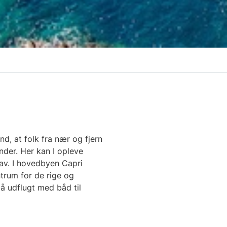
d, at folk fra nær og fjern
nder. Her kan I opleve
hav. I hovedbyen Capri
trum for de rige og
å udflugt med båd til