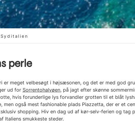
Syditalien
s perle
ri er meget velbesøgt i højsæsonen, og det er med god grun
igger ud for
Sorrentohalvøen
, på jagt efter skønne sommermi
tte, hvis forunderlige lys forvandler grotten til et blåt lys
, men også mest fashionable plads Piazzetta, der er et cen
klusiv shopping. Hiv en dag ud af kør-selv-ferien og tag p
af Italiens smukkeste steder.