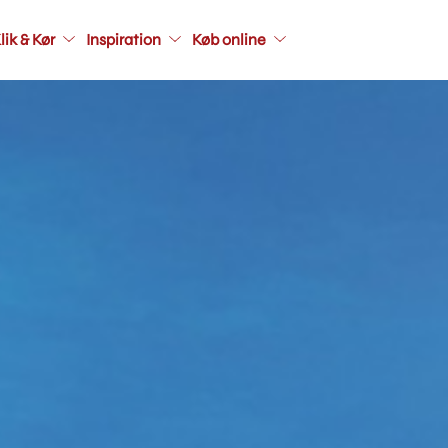
Main
lik & Kør
Inspiration
Køb online
navigati
seconda