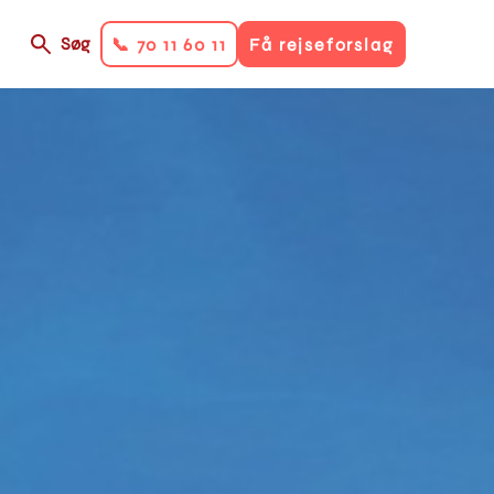
Søg
📞 70 11 60 11
Få rejseforslag
on
ry