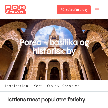
Få rejseforslag
Gå
til
hovedindhold
Porec - basilika og
historisk by
Inspiration
Kort
Oplev Kroatien
Istriens mest populære ferieby