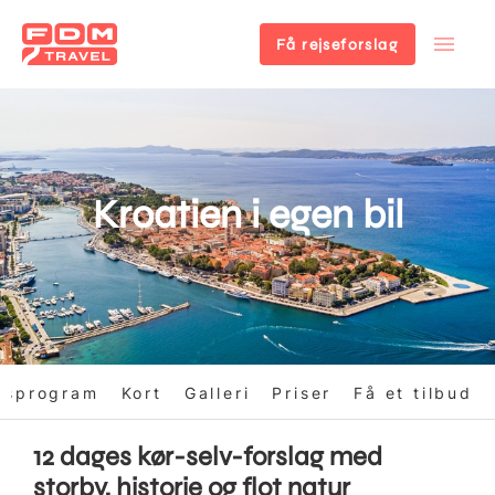
Få rejseforslag
Gå
til
hovedindhold
Kroatien i egen bil
gsprogram
Kort
Galleri
Priser
Få et tilbud
12 dages kør-selv-forslag med
storby, historie og flot natur