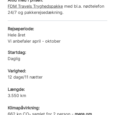
FDM Travels Tryghedspakke
med bl.a. nødtelefon
24/7 og pakkerejsedækning.
Rejseperiode:
Hele året
Vi anbefaler april - oktober
Startdag:
Daglig
Varighed:
12 dage/11 nætter
Længde:
3.550 km
Klimapåvirkning:
662 kg CO
samlet for 2 person -
mere om