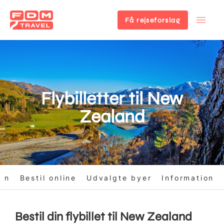
Få rejseforslag
Gå
til
hovedindhold
Flybilletter til New
Zealand
ion
Bestil online
Udvalgte byer
Information
Bestil din flybillet til New Zealand