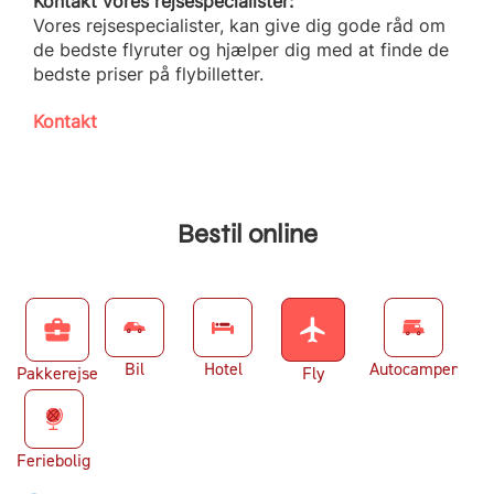
Kontakt vores rejsespecialister:
Vores rejsespecialister, kan give dig gode råd om
de bedste flyruter og hjælper dig med at finde de
bedste priser på flybilletter.
Kontakt
Bestil online
business_center
flight
Bil
Hotel
Autocamper
Pakkerejse
Fly
Feriebolig