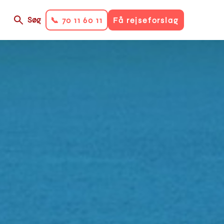
Søg
📞 70 11 60 11
Få rejseforslag
on
ry