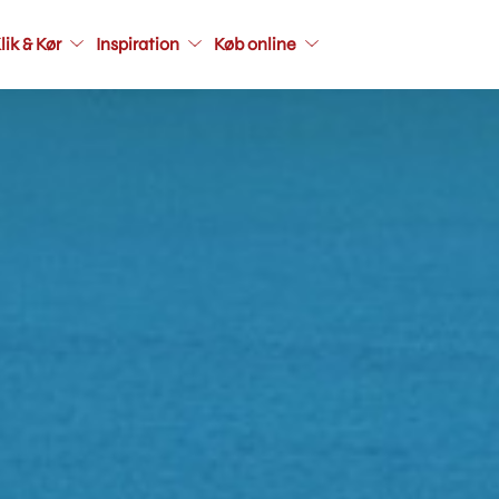
Main
lik & Kør
Inspiration
Køb online
navigati
seconda