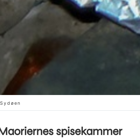
 Sydøen
 Maoriernes spisekammer