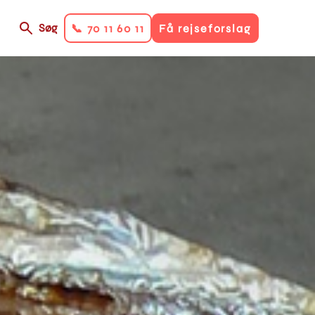
Søg
📞 70 11 60 11
Få rejseforslag
on
ry