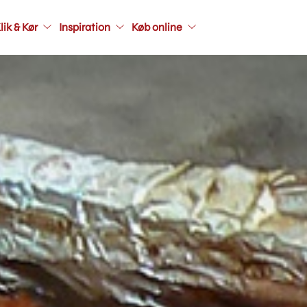
Main
lik & Kør
Inspiration
Køb online
navigati
seconda