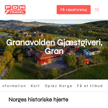
Få rejseforslag
Gå
til
hovedindhold
Granavolden Gjæstgiveri,
Gran
information
Kort
Oplev Norge
Få et tilbud
Norges historiske hjerte