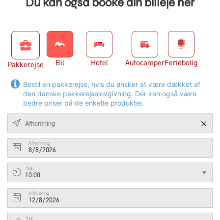
Du kan også booke din billeje her
business_center
Bil
Hotel
Autocamper
Feriebolig
Pakkerejse
Bestil en pakkerejse, hvis du ønsker at være dækket af
den danske pakkerejselovgivning. Der kan også være
bedre priser på de enkelte produkter.
Afhentning
8/8/2026
Tid
10:00
Aflevering
12/8/2026
Tid