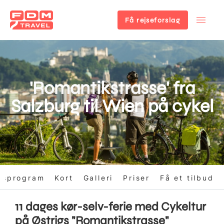
Få rejseforslag
Gå
til
hovedindhold
'Romantikstrasse' fra
Salzburg til Wien på cykel
gsprogram
Kort
Galleri
Priser
Få et tilbud
11 dages kør-selv-ferie med Cykeltur
på Østrigs "Romantikstrasse"