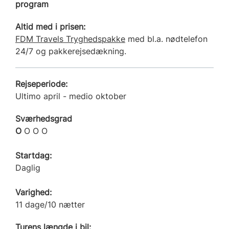
program
Altid med i prisen:
FDM Travels Tryghedspakke
med bl.a. nødtelefon
24/7 og pakkerejsedækning.
Rejseperiode:
Ultimo april - medio oktober
Sværhedsgrad
O
O O O
Startdag:
Daglig
Varighed:
11 dage/10 nætter
Turens længde i bil: