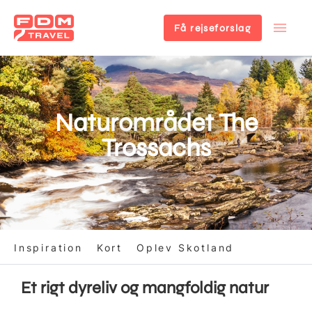
Få rejseforslag
Gå
til
hovedindhold
Naturområdet The
Trossachs
Inspiration
Kort
Oplev Skotland
Et rigt dyreliv og mangfoldig natur