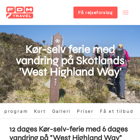
Få rejseforslag
Gå
til
hovedindhold
Kør-selv ferie med
vandring på Skotlands
'West Highland Way'
gsprogram
Kort
Galleri
Priser
Få et tilbud
12 dages Kør-selv-ferie med 6 dages
vandring på "West Highland Way"