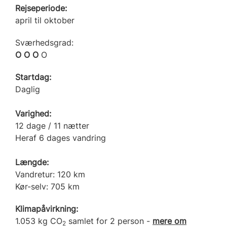
Rejseperiode:
april til oktober
Sværhedsgrad:
O O O
O
Startdag:
Daglig
Varighed:
12 dage / 11 nætter
Heraf 6 dages vandring
Længde:
Vandretur: 120 km
Kør-selv: 705 km
Klimapåvirkning:
1.053 kg CO
samlet for 2 person -
mere om
2