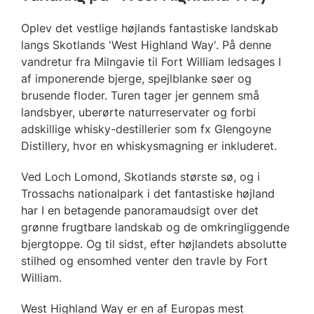
Oplev det vestlige højlands fantastiske landskab
langs Skotlands 'West Highland Way'. På denne
vandretur fra Milngavie til Fort William ledsages I
af imponerende bjerge, spejlblanke søer og
brusende floder. Turen tager jer gennem små
landsbyer, uberørte naturreservater og forbi
adskillige whisky-destillerier som fx Glengoyne
Distillery, hvor en whiskysmagning er inkluderet.
Ved Loch Lomond, Skotlands største sø, og i
Trossachs nationalpark i det fantastiske højland
har I en betagende panoramaudsigt over det
grønne frugtbare landskab og de omkringliggende
bjergtoppe. Og til sidst, efter højlandets absolutte
stilhed og ensomhed venter den travle by Fort
William.
West Highland Way er en af Europas mest