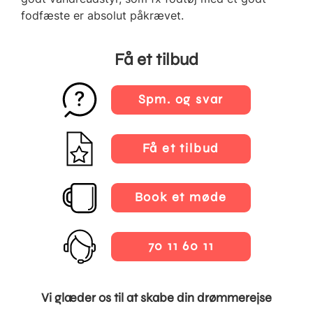
fodfæste er absolut påkrævet.
Få et tilbud
Spm. og svar
Få et tilbud
Book et møde
70 11 60 11
Vi glæder os til at skabe din drømmerejse