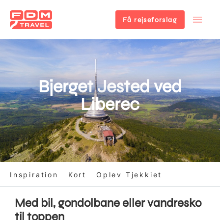
Få rejseforslag
Gå
til
hovedindhold
Bjerget Jested ved
Liberec
Inspiration
Kort
Oplev Tjekkiet
Med bil, gondolbane eller vandresko
til toppen