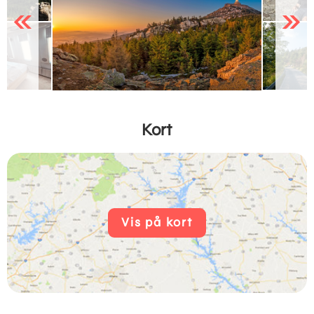
Previous
Next
Kort
Vis på kort