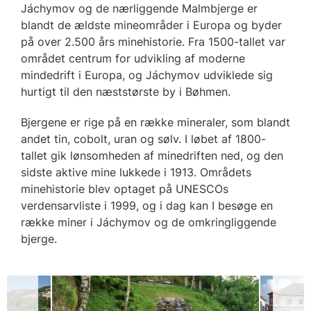
Jáchymov og de nærliggende Malmbjerge er
blandt de ældste mineområder i Europa og byder
på over 2.500 års minehistorie. Fra 1500-tallet var
området centrum for udvikling af moderne
mindedrift i Europa, og Jáchymov udviklede sig
hurtigt til den næststørste by i Bøhmen.
Bjergene er rige på en række mineraler, som blandt
andet tin, cobolt, uran og sølv. I løbet af 1800-
tallet gik lønsomheden af minedriften ned, og den
sidste aktive mine lukkede i 1913. Områdets
minehistorie blev optaget på UNESCOs
verdensarvliste i 1999, og i dag kan I besøge en
række miner i Jáchymov og de omkringliggende
bjerge.