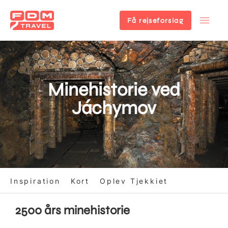
Få rejseforslag
Gå
til
hovedindhold
Minehistorie ved
Jáchymov
Inspiration
Kort
Oplev Tjekkiet
2500 års minehistorie