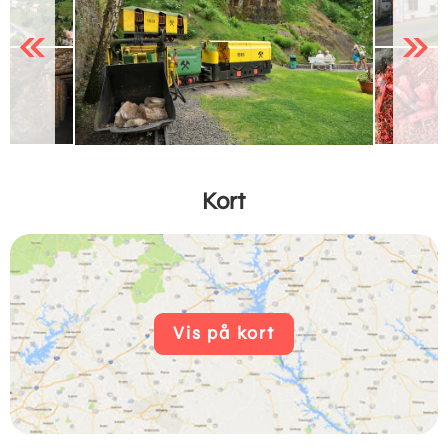
Previous
Next
Kort
Vis på kort