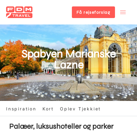
Få rejseforslag
Gå
til
hovedindhold
Spabyen Marianske
Lazne
Inspiration
Kort
Oplev Tjekkiet
Palæer, luksushoteller og parker