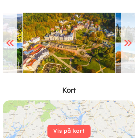
Previous
Next
Kort
Vis på kort