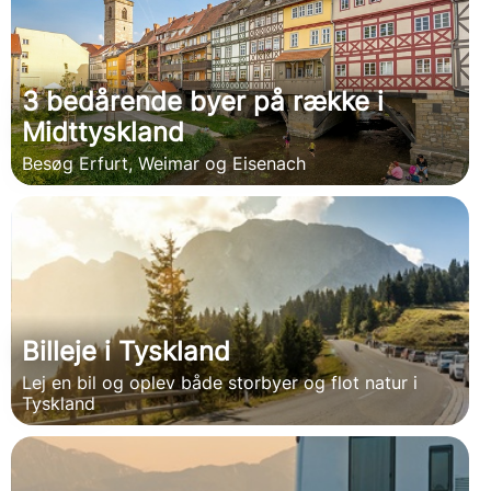
3 bedårende byer på række i
Midttyskland
Besøg Erfurt, Weimar og Eisenach
Billeje i Tyskland
Lej en bil og oplev både storbyer og flot natur i
Tyskland