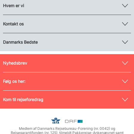
Hvem er vi
Kontakt os
Danmarks Bedste
Nyhedsbrev
Følg os her:
Kom til rejseforedrag
Medlem af Danmarks Rejsebureau-Forening (nr. 0042) og
Rejsegarantifonden (nr. 125), tilmeldt Pakkerejse-Ankenævnet samt