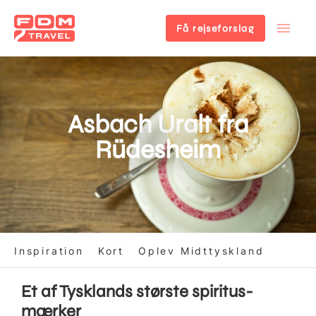
Få rejseforslag
Gå
til
hovedindhold
Asbach Uralt fra
Rüdesheim
Inspiration
Kort
Oplev Midttyskland
Et af Tysklands største spiritus-
mærker