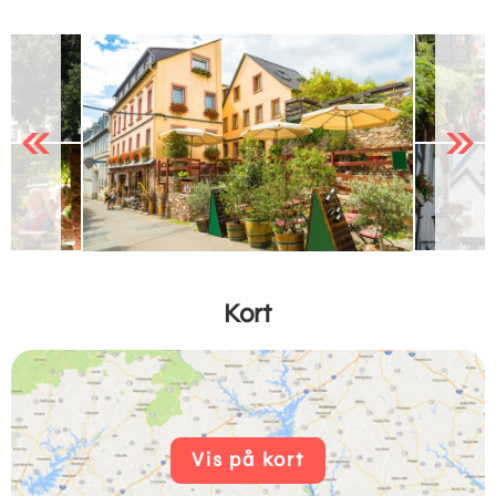
Previous
Next
Kort
Vis på kort