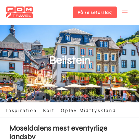
Få rejseforslag
Gå
til
hovedindhold
Beilstein
Inspiration
Kort
Oplev Midttyskland
Moseldalens mest eventyrlige
landsby